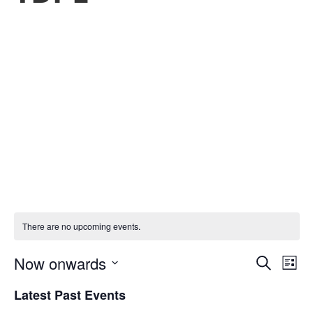
There are no upcoming events.
Even
Ev
Now onwards
Search
List
Select
V
Sear
Latest Past Events
date.