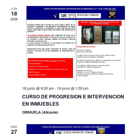
Na
and
JUN
18
View
2026
Navi
18 junio @ 9:30 am
-
19 junio @ 1:00 pm
CURSO DE PROGRESION E INTERVENCION
EN INMUEBLES
ORIHUELA (Alicante)
MAY
27