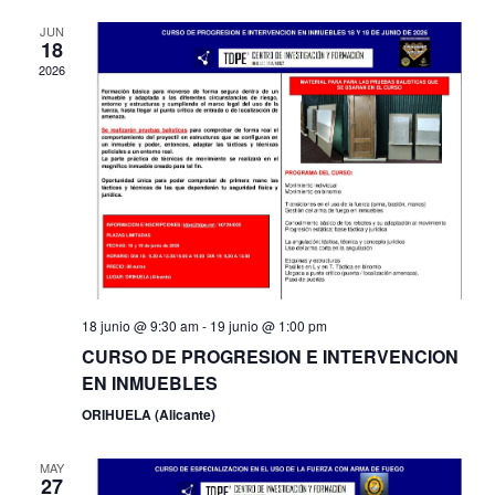
Na
and
JUN
18
View
2026
Navi
18 junio @ 9:30 am
-
19 junio @ 1:00 pm
CURSO DE PROGRESION E INTERVENCION
EN INMUEBLES
ORIHUELA (Alicante)
MAY
27