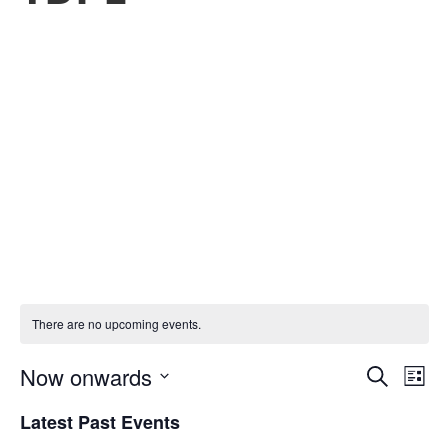
There are no upcoming events.
Even
Ev
Now onwards
Search
List
Select
V
Sear
Latest Past Events
date.